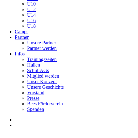
U10
U12
U14
U16
U18
Camps
Partner
Unsere Partner
Partner werden
Infos
Trainingszeiten
Hallen
Schul-AGs
Mitglied werden
Unser Konzept
Unsere Geschichte
Vorstand
Presse
Bees Förderverein
Spenden