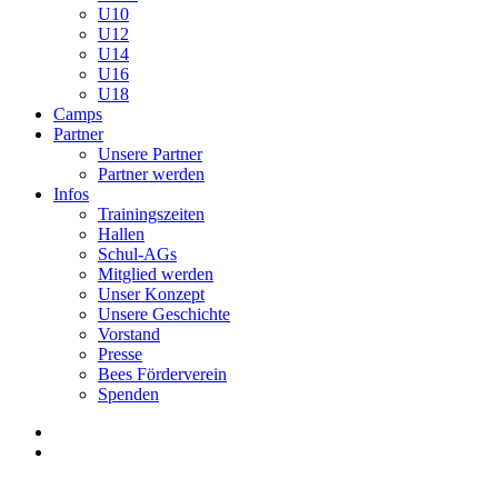
U10
U12
U14
U16
U18
Camps
Partner
Unsere Partner
Partner werden
Infos
Trainingszeiten
Hallen
Schul-AGs
Mitglied werden
Unser Konzept
Unsere Geschichte
Vorstand
Presse
Bees Förderverein
Spenden