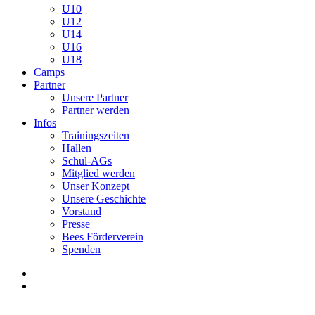
U10
U12
U14
U16
U18
Camps
Partner
Unsere Partner
Partner werden
Infos
Trainingszeiten
Hallen
Schul-AGs
Mitglied werden
Unser Konzept
Unsere Geschichte
Vorstand
Presse
Bees Förderverein
Spenden