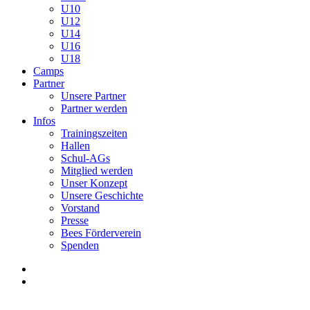
U10
U12
U14
U16
U18
Camps
Partner
Unsere Partner
Partner werden
Infos
Trainingszeiten
Hallen
Schul-AGs
Mitglied werden
Unser Konzept
Unsere Geschichte
Vorstand
Presse
Bees Förderverein
Spenden