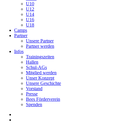
U10
U12
U14
U16
U18
Camps
Partner
Unsere Partner
Partner werden
Infos
Trainingszeiten
Hallen
Schul-AGs
Mitglied werden
Unser Konzept
Unsere Geschichte
Vorstand
Presse
Bees Förderverein
Spenden