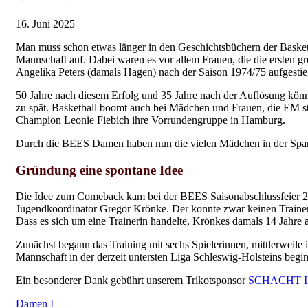
16. Juni 2025
Man muss schon etwas länger in den Geschichtsbüchern der Basket
Mannschaft auf. Dabei waren es vor allem Frauen, die die ersten 
Angelika Peters (damals Hagen) nach der Saison 1974/75 aufgesti
50 Jahre nach diesem Erfolg und 35 Jahre nach der Auflösung könn
zu spät. Basketball boomt auch bei Mädchen und Frauen, die EM s
Champion Leonie Fiebich ihre Vorrundengruppe in Hamburg.
Durch die BEES Damen haben nun die vielen Mädchen in der Spart
Gründung eine spontane Idee
Die Idee zum Comeback kam bei der BEES Saisonabschlussfeier 20
Jugendkoordinator Gregor Krönke. Der konnte zwar keinen Trainer l
Dass es sich um eine Trainerin handelte, Krönkes damals 14 Jahre alt
Zunächst begann das Training mit sechs Spielerinnen, mittlerweile
Mannschaft in der derzeit untersten Liga Schleswig-Holsteins begi
Ein besonderer Dank gebührt unserem Trikotsponsor
SCHACHT 
Damen I