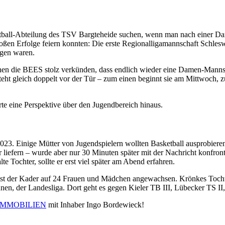
ball-Abteilung des TSV Bargteheide suchen, wenn man nach einer Dame
großen Erfolge feiern konnten: Die erste Regionalligamannschaft Sch
egen waren.
en die BEES stolz verkünden, dass endlich wieder eine Damen-Mannscha
teht gleich doppelt vor der Tür – zum einen beginnt sie am Mittwoch
e eine Perspektive über den Jugendbereich hinaus.
23. Einige Mütter von Jugendspielern wollten Basketball ausprobiere
iefern – wurde aber nur 30 Minuten später mit der Nachricht konfronti
e Tochter, sollte er erst viel später am Abend erfahren.
 ist der Kader auf 24 Frauen und Mädchen angewachsen. Krönkes Tochter
nnen, der Landesliga. Dort geht es gegen Kieler TB III, Lübecker TS I
IMMOBILIEN
mit Inhaber Ingo Bordewieck!