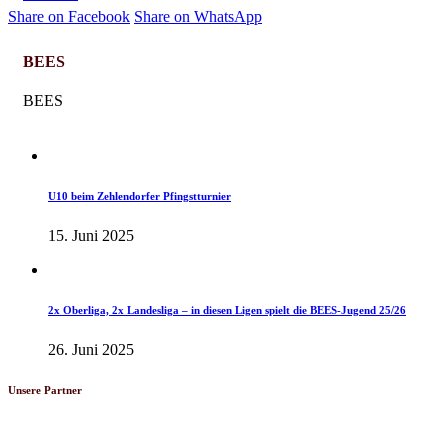
Share on Facebook
Share on WhatsApp
BEES
BEES
Jugend-News
U10 beim Zehlendorfer Pfingstturnier
15. Juni 2025
Jugend-News
2x Oberliga, 2x Landesliga – in diesen Ligen spielt die BEES-Jugend 25/26
26. Juni 2025
Unsere Partner