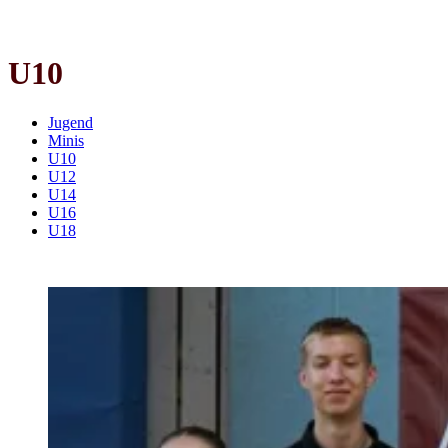
U10
Jugend
Minis
U10
U12
U14
U16
U18