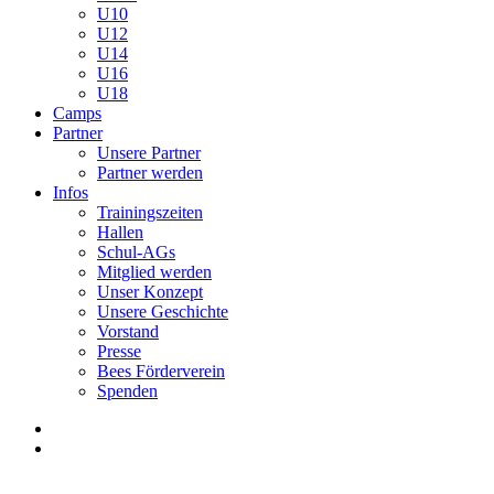
U10
U12
U14
U16
U18
Camps
Partner
Unsere Partner
Partner werden
Infos
Trainingszeiten
Hallen
Schul-AGs
Mitglied werden
Unser Konzept
Unsere Geschichte
Vorstand
Presse
Bees Förderverein
Spenden