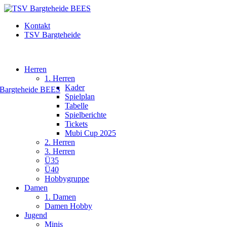
Kontakt
TSV Bargteheide
Herren
1. Herren
Kader
Spielplan
Tabelle
Spielberichte
Tickets
Mubi Cup 2025
2. Herren
3. Herren
Ü35
Ü40
Hobbygruppe
Damen
1. Damen
Damen Hobby
Jugend
Minis