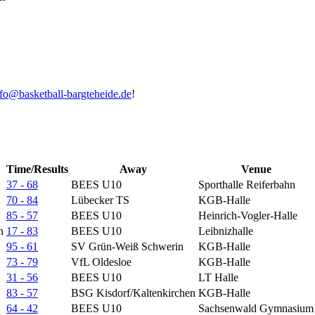
nfo@basketball-bargteheide.de
!
Time/Results
Away
Venue
37 - 68
BEES U10
Sporthalle Reiferbahn
70 - 84
Lübecker TS
KGB-Halle
85 - 57
BEES U10
Heinrich-Vogler-Halle
n
17 - 83
BEES U10
Leibnizhalle
95 - 61
SV Grün-Weiß Schwerin
KGB-Halle
73 - 79
VfL Oldesloe
KGB-Halle
31 - 56
BEES U10
LT Halle
83 - 57
BSG Kisdorf/Kaltenkirchen
KGB-Halle
64 - 42
BEES U10
Sachsenwald Gymnasium