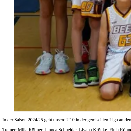
In der Saison 2024/25 geht unsere U10 in der gemischten Liga an den 
Trainer: Milla Röhner, Linnea Schneider, Liyana Krönke, Finja Röhn