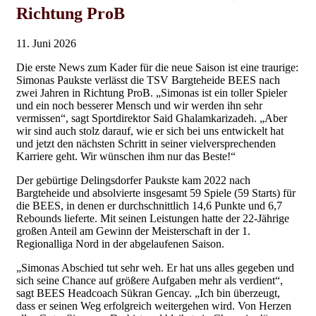
Richtung ProB
11. Juni 2026
Die erste News zum Kader für die neue Saison ist eine traurige:
Simonas Paukste verlässt die TSV Bargteheide BEES nach
zwei Jahren in Richtung ProB. „Simonas ist ein toller Spieler
und ein noch besserer Mensch und wir werden ihn sehr
vermissen“, sagt Sportdirektor Said Ghalamkarizadeh. „Aber
wir sind auch stolz darauf, wie er sich bei uns entwickelt hat
und jetzt den nächsten Schritt in seiner vielversprechenden
Karriere geht. Wir wünschen ihm nur das Beste!“
Der gebürtige Delingsdorfer Paukste kam 2022 nach
Bargteheide und absolvierte insgesamt 59 Spiele (59 Starts) für
die BEES, in denen er durchschnittlich 14,6 Punkte und 6,7
Rebounds lieferte. Mit seinen Leistungen hatte der 22-Jährige
großen Anteil am Gewinn der Meisterschaft in der 1.
Regionalliga Nord in der abgelaufenen Saison.
„Simonas Abschied tut sehr weh. Er hat uns alles gegeben und
sich seine Chance auf größere Aufgaben mehr als verdient“,
sagt BEES Headcoach Sükran Gencay. „Ich bin überzeugt,
dass er seinen Weg erfolgreich weitergehen wird. Von Herzen