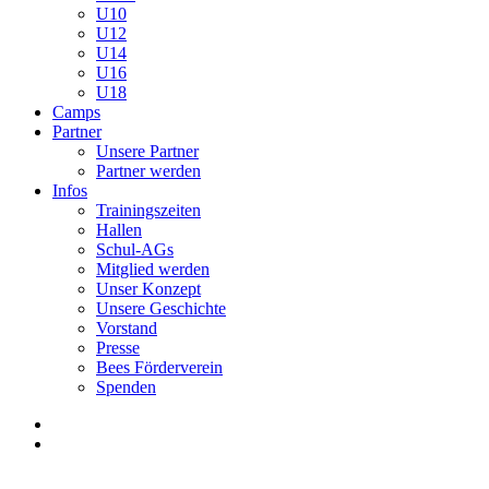
U10
U12
U14
U16
U18
Camps
Partner
Unsere Partner
Partner werden
Infos
Trainingszeiten
Hallen
Schul-AGs
Mitglied werden
Unser Konzept
Unsere Geschichte
Vorstand
Presse
Bees Förderverein
Spenden