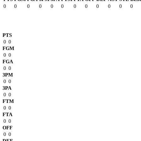
0
0
0
0
0
0
0
0
0
0
0
0
Match Stats
PTS
0
0
FGM
0
0
FGA
0
0
3PM
0
0
3PA
0
0
FTM
0
0
FTA
0
0
OFF
0
0
DEF