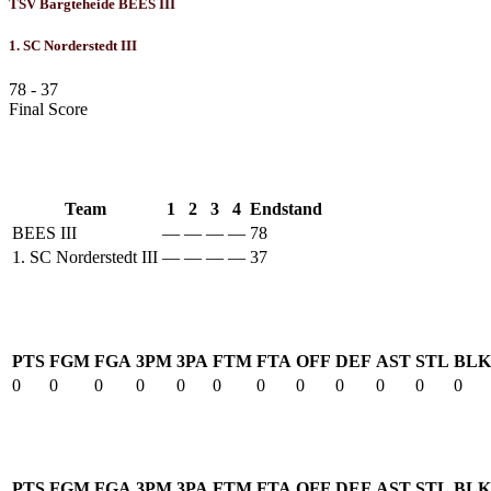
TSV Bargteheide BEES III
1. SC Norderstedt III
78
-
37
Final Score
Results
Team
1
2
3
4
Endstand
BEES III
—
—
—
—
78
1. SC Norderstedt III
—
—
—
—
37
BEES III
PTS
FGM
FGA
3PM
3PA
FTM
FTA
OFF
DEF
AST
STL
BLK
0
0
0
0
0
0
0
0
0
0
0
0
1. SC Norderstedt III
PTS
FGM
FGA
3PM
3PA
FTM
FTA
OFF
DEF
AST
STL
BLK