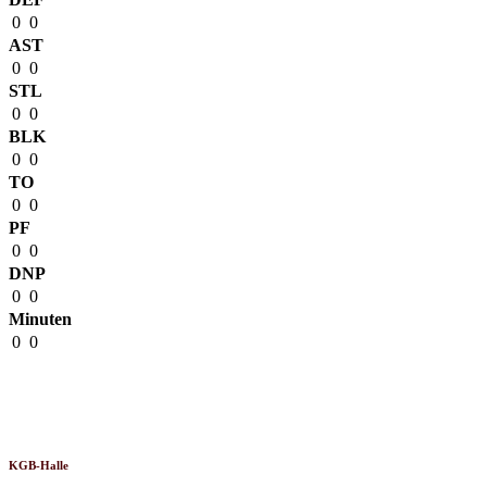
0
0
AST
0
0
STL
0
0
BLK
0
0
TO
0
0
PF
0
0
DNP
0
0
Minuten
0
0
Venue
KGB-Halle