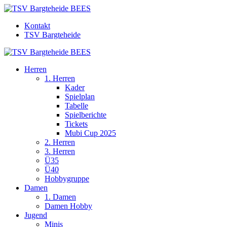
Kontakt
TSV Bargteheide
Herren
1. Herren
Kader
Spielplan
Tabelle
Spielberichte
Tickets
Mubi Cup 2025
2. Herren
3. Herren
Ü35
Ü40
Hobbygruppe
Damen
1. Damen
Damen Hobby
Jugend
Minis