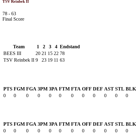
TSV Reinbek II
78
-
63
Final Score
Results
Team
1
2
3
4
Endstand
BEES III
20
21
15
22
78
TSV Reinbek II
9
23
19
11
63
BEES III
PTS
FGM
FGA
3PM
3PA
FTM
FTA
OFF
DEF
AST
STL
BLK
0
0
0
0
0
0
0
0
0
0
0
0
TSV Reinbek II
PTS
FGM
FGA
3PM
3PA
FTM
FTA
OFF
DEF
AST
STL
BLK
0
0
0
0
0
0
0
0
0
0
0
0