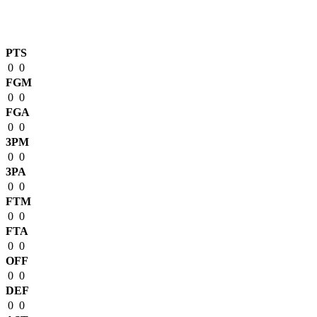
Match Stats
PTS
0
0
FGM
0
0
FGA
0
0
3PM
0
0
3PA
0
0
FTM
0
0
FTA
0
0
OFF
0
0
DEF
0
0