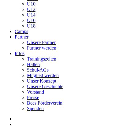
U10
U12
U14
U16
U18
Camps
Partner
Unsere Partner
Partner werden
Infos
Trainingszeiten
Hallen
Schul-AGs
Mitglied werden
Unser Konzept
Unsere Geschichte
Vorstand
Presse
Bees Förderverein
Spenden