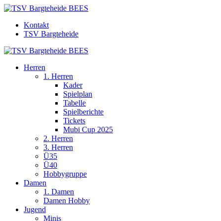
Kontakt
TSV Bargteheide
Herren
1. Herren
Kader
Spielplan
Tabelle
Spielberichte
Tickets
Mubi Cup 2025
2. Herren
3. Herren
Ü35
Ü40
Hobbygruppe
Damen
1. Damen
Damen Hobby
Jugend
Minis