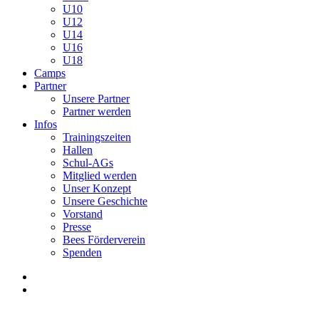
U10
U12
U14
U16
U18
Camps
Partner
Unsere Partner
Partner werden
Infos
Trainingszeiten
Hallen
Schul-AGs
Mitglied werden
Unser Konzept
Unsere Geschichte
Vorstand
Presse
Bees Förderverein
Spenden