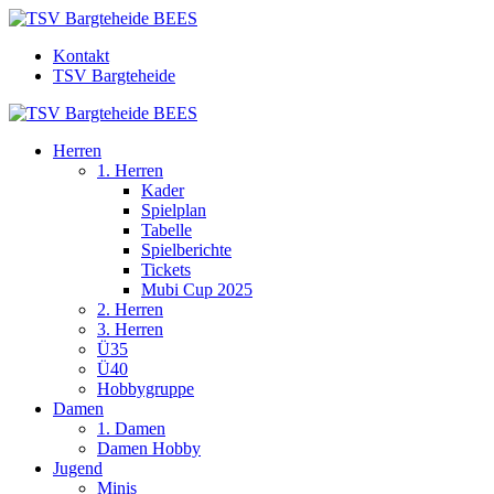
Kontakt
TSV Bargteheide
Herren
1. Herren
Kader
Spielplan
Tabelle
Spielberichte
Tickets
Mubi Cup 2025
2. Herren
3. Herren
Ü35
Ü40
Hobbygruppe
Damen
1. Damen
Damen Hobby
Jugend
Minis