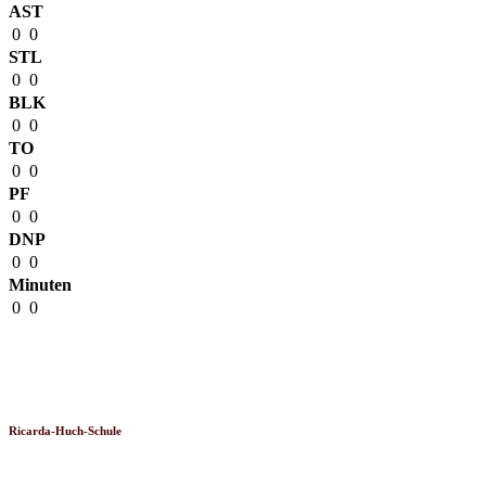
AST
0
0
STL
0
0
BLK
0
0
TO
0
0
PF
0
0
DNP
0
0
Minuten
0
0
Venue
Ricarda-Huch-Schule