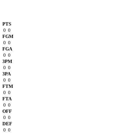
Match Stats
PTS
0
0
FGM
0
0
FGA
0
0
3PM
0
0
3PA
0
0
FTM
0
0
FTA
0
0
OFF
0
0
DEF
0
0