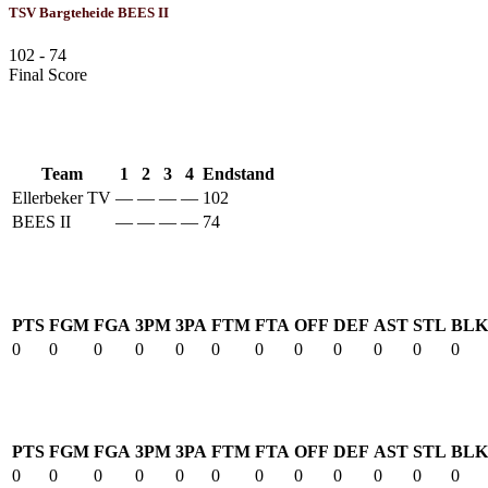
TSV Bargteheide BEES II
102
-
74
Final Score
Results
Team
1
2
3
4
Endstand
Ellerbeker TV
—
—
—
—
102
BEES II
—
—
—
—
74
Ellerbeker TV
PTS
FGM
FGA
3PM
3PA
FTM
FTA
OFF
DEF
AST
STL
BLK
0
0
0
0
0
0
0
0
0
0
0
0
BEES II
PTS
FGM
FGA
3PM
3PA
FTM
FTA
OFF
DEF
AST
STL
BLK
0
0
0
0
0
0
0
0
0
0
0
0