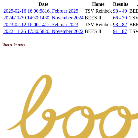
Date
Home
Results
2025-02-16 16:00:58
16. Februar 2025
TSV Reinbek
98 - 49
BEE
2024-11-30 14:30:14
30. November 2024
BEES II
66 - 70
TSV
2023-02-12 16:00:14
12. Februar 2023
TSV Reinbek
98 - 82
BEE
2022-11-26 17:30:58
26. November 2022
BEES II
91 - 87
TSV
Unsere Partner