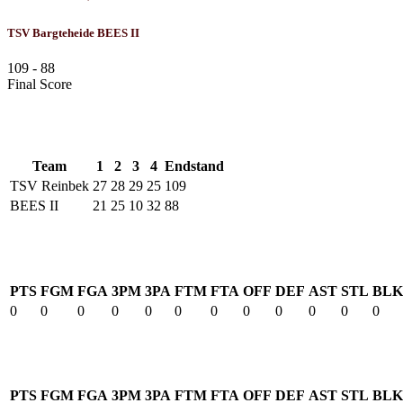
TSV Bargteheide BEES II
109
-
88
Final Score
Results
Team
1
2
3
4
Endstand
TSV Reinbek
27
28
29
25
109
BEES II
21
25
10
32
88
TSV Reinbek
PTS
FGM
FGA
3PM
3PA
FTM
FTA
OFF
DEF
AST
STL
BLK
0
0
0
0
0
0
0
0
0
0
0
0
BEES II
PTS
FGM
FGA
3PM
3PA
FTM
FTA
OFF
DEF
AST
STL
BLK