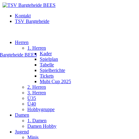
Kontakt
TSV Bargteheide
Herren
1. Herren
Kader
Spielplan
Tabelle
Spielberichte
Tickets
Mubi Cup 2025
2. Herren
3. Herren
Ü35
Ü40
Hobbygruppe
Damen
1. Damen
Damen Hobby
Jugend
Minis