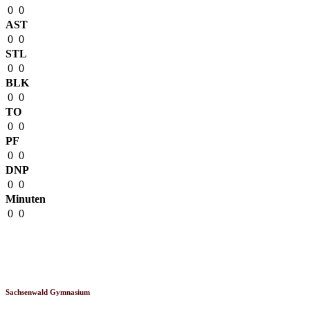
0
0
AST
0
0
STL
0
0
BLK
0
0
TO
0
0
PF
0
0
DNP
0
0
Minuten
0
0
Venue
Sachsenwald Gymnasium