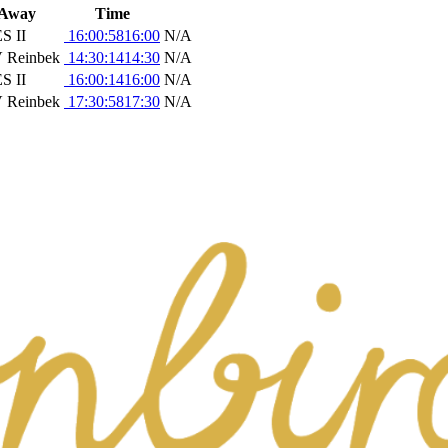
Away
Time
S II
16:00:58
16:00
N/A
 Reinbek
14:30:14
14:30
N/A
S II
16:00:14
16:00
N/A
 Reinbek
17:30:58
17:30
N/A