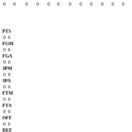
0
0
0
0
0
0
0
0
0
0
0
0
Match Stats
PTS
0
0
FGM
0
0
FGA
0
0
3PM
0
0
3PA
0
0
FTM
0
0
FTA
0
0
OFF
0
0
DEF