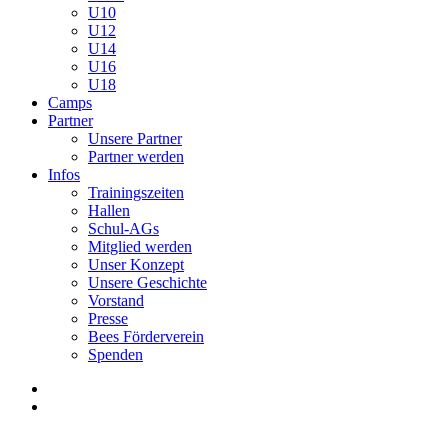
U10
U12
U14
U16
U18
Camps
Partner
Unsere Partner
Partner werden
Infos
Trainingszeiten
Hallen
Schul-AGs
Mitglied werden
Unser Konzept
Unsere Geschichte
Vorstand
Presse
Bees Förderverein
Spenden