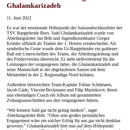
Ghalamkarizadeh
11. Juni 2022
Es war der emotionale Höhepunkt der Saisonabschlussfeier der
TSV Bargteheide Bees. Said Ghalamkarizadeh wurde von
Abteilungsleiter Jan Böh und Jugendkoordinator Gregor
Krönke offiziell als Trainer der 1. Herren verabschiedet. Als
symbolische Geste wurde dem Ur-Bargteheider ein goldener
Ball mit Unterschriften des Teams, der Abteilungsleitung und
des Fördervereins überreicht. Er steht stellvertretend für die
Leistungen der vergangenen Jahre, die Ghalamkarizadeh und
seine Mannschaft in der abgelaufenen Saison mit dem
Meistertitel in der 2. Regionalliga Nord krönten.
Außerdem überreichten Team-Kapitän Tobias Schümann,
Jacob Gäde, Vincent Beckmann und Filip Marinkovic ihrem
nun ehemaligen Coach ein Album mit gesammelten
Zeitungsausschnitten aus den vergangenen Jahren.
“Wir können Said gar nicht genug danken”, sagte
Abteilungsleiter Böh. “Ohne sein großes persönliches
Engagement wäre ein solcher Erfolg für uns gar nicht denkbar
gewesen.” Ghalamkarizadeh hört nun auf dem Höhepunkt