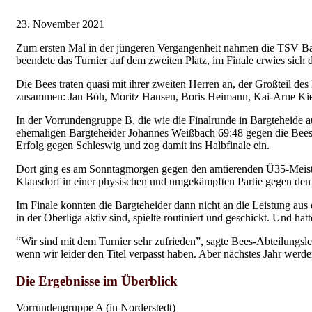
23. November 2021
Zum ersten Mal in der jüngeren Vergangenheit nahmen die TSV Barg
beendete das Turnier auf dem zweiten Platz, im Finale erwies sich 
Die Bees traten quasi mit ihrer zweiten Herren an, der Großteil de
zusammen: Jan Böh, Moritz Hansen, Boris Heimann, Kai-Arne Kiese
In der Vorrundengruppe B, die wie die Finalrunde in Bargteheide a
ehemaligen Bargteheider Johannes Weißbach 69:48 gegen die Bees 
Erfolg gegen Schleswig und zog damit ins Halbfinale ein.
Dort ging es am Sonntagmorgen gegen den amtierenden Ü35-Meister
Klausdorf in einer physischen und umgekämpften Partie gegen den 
Im Finale konnten die Bargteheider dann nicht an die Leistung aus
in der Oberliga aktiv sind, spielte routiniert und geschickt. Und h
“Wir sind mit dem Turnier sehr zufrieden”, sagte Bees-Abteilungs
wenn wir leider den Titel verpasst haben. Aber nächstes Jahr werde
Die Ergebnisse im Überblick
Vorrundengruppe A (in Norderstedt)