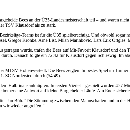
teheide Bees an der Ü35-Landesmeisterschaft teil – und waren nicht n
der TSV Klausdorf als zu stark.
s Bezirksliga-Teams ist für die Ü35 spielberechtigt. Und obwohl sogar 
l, Gregor Krönke, Arne List, Milan Marinkovic, Lars-Erik Ortgies, 
usgetragen wurde, trafen die Bees auf Mit-Favorit Klausdorf und den T
durch. Danach folgte ein 72:42 für Klausdorf gegen Schleswig. Im abs
 MTSV Hohenwestedt. Die Bees zeigten ihr bestes Spiel im Turnier un
1. SC Norderstedt durch (54:49).
 dem Halbfinale anknüpfen. Im ersten Viertel – gespielt wurden 4×7 Mi
atte immer eine Antwort auf kleine Bargteheider Läufe. Am Ende sicherte
leiter Jan Böh. “Die Stimmung zwischen den Mannschaften und in der 
n wir wieder angreifen.”