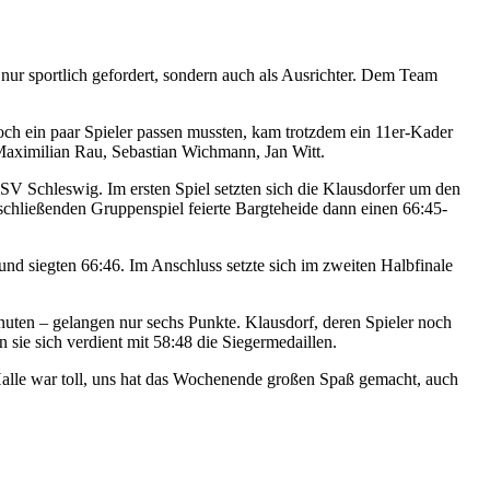
ur sportlich gefordert, sondern auch als Ausrichter. Dem Team
noch ein paar Spieler passen mussten, kam trotzdem ein 11er-Kader
Maximilian Rau, Sebastian Wichmann, Jan Witt.
SV Schleswig. Im ersten Spiel setzten sich die Klausdorfer um den
chließenden Gruppenspiel feierte Bargteheide dann einen 66:45-
d siegten 66:46. Im Anschluss setzte sich im zweiten Halbfinale
nuten – gelangen nur sechs Punkte. Klausdorf, deren Spieler noch
n sie sich verdient mit 58:48 die Siegermedaillen.
Halle war toll, uns hat das Wochenende großen Spaß gemacht, auch