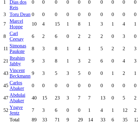
1
Dias dos
0
0
0
0
0
0
0
0
0
0
Reis
3
Toru Dean
0
0
0
0
0
0
0
0
0
0
Marcel
7
10
4
15
1
8
1
3
1
4
1
Hoppe
Carl
8
6
2
6
0
2
2
2
0
3
0
Ceesay
Simonas
11
8
3
8
1
4
1
5
2
2
3
Paukste
Ibrahim
21
9
3
8
1
3
2
6
0
4
3
Jabby
Vincent
43
9
3
5
3
5
0
0
1
2
1
Beckmann
Carlos
45
0
0
0
0
0
0
0
0
0
0
Abaker
Abdulai
47
40
15
23
3
7
7
13
0
5
2
Abaker
Yngve
52
7
3
6
0
0
1
4
1
12
2
Jentz
Total
89
33
71
9
29
14
33
6
35
1
Match Stats