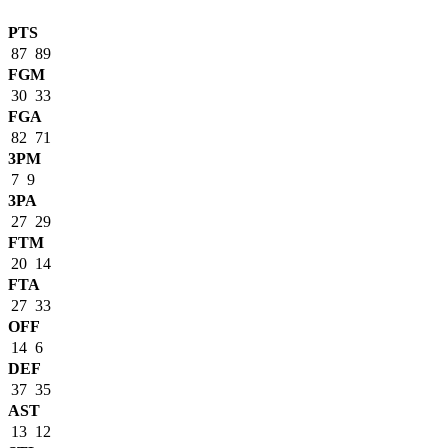
PTS
87
89
FGM
30
33
FGA
82
71
3PM
7
9
3PA
27
29
FTM
20
14
FTA
27
33
OFF
14
6
DEF
37
35
AST
13
12