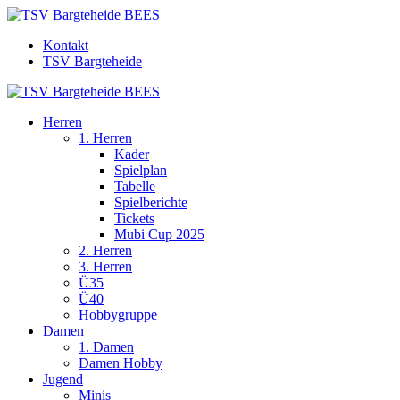
Kontakt
TSV Bargteheide
Herren
1. Herren
Kader
Spielplan
Tabelle
Spielberichte
Tickets
Mubi Cup 2025
2. Herren
3. Herren
Ü35
Ü40
Hobbygruppe
Damen
1. Damen
Damen Hobby
Jugend
Minis