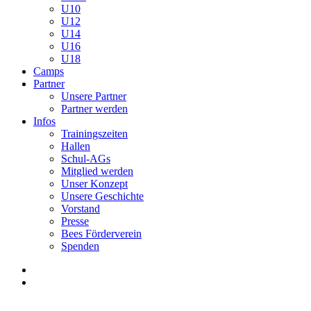
U10
U12
U14
U16
U18
Camps
Partner
Unsere Partner
Partner werden
Infos
Trainingszeiten
Hallen
Schul-AGs
Mitglied werden
Unser Konzept
Unsere Geschichte
Vorstand
Presse
Bees Förderverein
Spenden