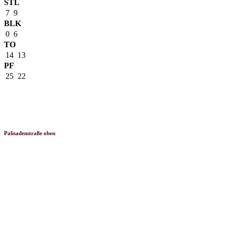
STL
7
9
BLK
0
6
TO
14
13
PF
25
22
Venue
Palisadenstraße oben