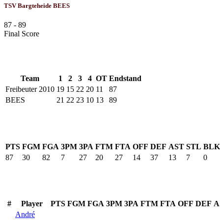
TSV Bargteheide BEES
87
-
89
Final Score
Results
Team
1
2
3
4
OT
Endstand
Freibeuter 2010
19
15
22
20
11
87
BEES
21
22
23
10
13
89
Freibeuter 2010
PTS
FGM
FGA
3PM
3PA
FTM
FTA
OFF
DEF
AST
STL
BLK
87
30
82
7
27
20
27
14
37
13
7
0
BEES
#
Player
PTS
FGM
FGA
3PM
3PA
FTM
FTA
OFF
DEF
A
André