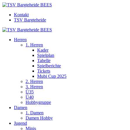
Kontakt
TSV Bargteheide
Herren
1. Herren
Kader
Spielplan
Tabelle
Spielberichte
Tickets
Mubi Cup 2025
2. Herren
3. Herren
Ü35
Ü40
Hobbygruppe
Damen
1. Damen
Damen Hobby
Jugend
Minis