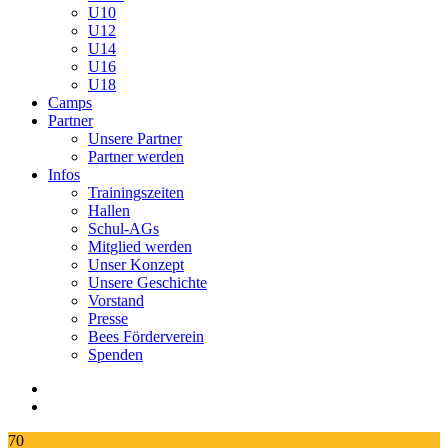
U10
U12
U14
U16
U18
Camps
Partner
Unsere Partner
Partner werden
Infos
Trainingszeiten
Hallen
Schul-AGs
Mitglied werden
Unser Konzept
Unsere Geschichte
Vorstand
Presse
Bees Förderverein
Spenden
70