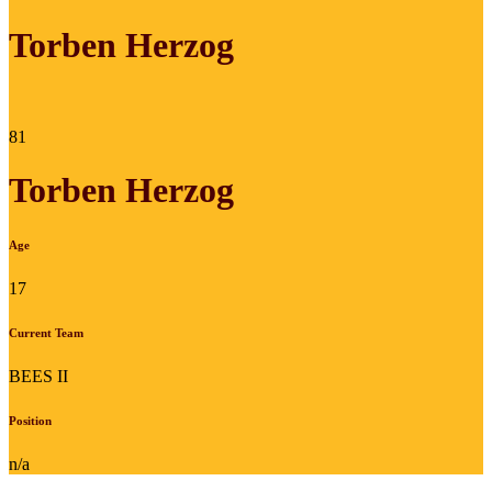
Torben Herzog
81
Torben Herzog
Age
17
Current Team
BEES II
Position
n/a