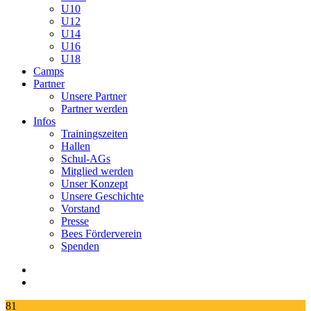
U10
U12
U14
U16
U18
Camps
Partner
Unsere Partner
Partner werden
Infos
Trainingszeiten
Hallen
Schul-AGs
Mitglied werden
Unser Konzept
Unsere Geschichte
Vorstand
Presse
Bees Förderverein
Spenden
81