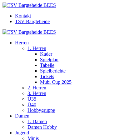
Kontakt
TSV Bargteheide
Herren
1. Herren
Kader
Spielplan
Tabelle
Spielberichte
Tickets
Mubi Cup 2025
2. Herren
3. Herren
Ü35
Ü40
Hobbygruppe
Damen
1. Damen
Damen Hobby
Jugend
Minis