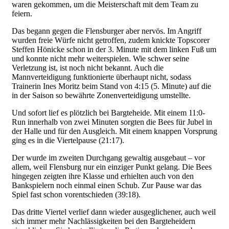
waren gekommen, um die Meisterschaft mit dem Team zu
feiern.
Das begann gegen die Flensburger aber nervös. Im Angriff
wurden freie Würfe nicht getroffen, zudem knickte Topscorer
Steffen Hönicke schon in der 3. Minute mit dem linken Fuß um
und konnte nicht mehr weiterspielen. Wie schwer seine
Verletzung ist, ist noch nicht bekannt. Auch die
Mannverteidigung funktionierte überhaupt nicht, sodass
Trainerin Ines Moritz beim Stand von 4:15 (5. Minute) auf die
in der Saison so bewährte Zonenverteidigung umstellte.
Und sofort lief es plötzlich bei Bargteheide. Mit einem 11:0-
Run innerhalb von zwei Minuten sorgten die Bees für Jubel in
der Halle und für den Ausgleich. Mit einem knappen Vorsprung
ging es in die Viertelpause (21:17).
Der wurde im zweiten Durchgang gewaltig ausgebaut – vor
allem, weil Flensburg nur ein einziger Punkt gelang. Die Bees
hingegen zeigten ihre Klasse und erhielten auch von den
Bankspielern noch einmal einen Schub. Zur Pause war das
Spiel fast schon vorentschieden (39:18).
Das dritte Viertel verlief dann wieder ausgeglichener, auch weil
sich immer mehr Nachlässigkeiten bei den Bargteheidern