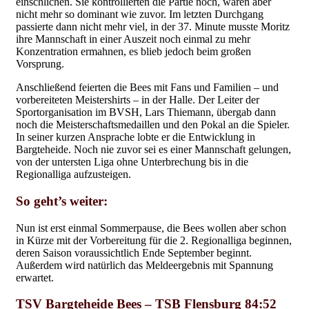
einschlichen. Sie kontrollierten die Partie noch, waren aber
nicht mehr so dominant wie zuvor. Im letzten Durchgang
passierte dann nicht mehr viel, in der 37. Minute musste Moritz
ihre Mannschaft in einer Auszeit noch einmal zu mehr
Konzentration ermahnen, es blieb jedoch beim großen
Vorsprung.
Anschließend feierten die Bees mit Fans und Familien – und
vorbereiteten Meistershirts – in der Halle. Der Leiter der
Sportorganisation im BVSH, Lars Thiemann, übergab dann
noch die Meisterschaftsmedaillen und den Pokal an die Spieler.
In seiner kurzen Ansprache lobte er die Entwicklung in
Bargteheide. Noch nie zuvor sei es einer Mannschaft gelungen,
von der untersten Liga ohne Unterbrechung bis in die
Regionalliga aufzusteigen.
So geht’s weiter:
Nun ist erst einmal Sommerpause, die Bees wollen aber schon
in Kürze mit der Vorbereitung für die 2. Regionalliga beginnen,
deren Saison voraussichtlich Ende September beginnt.
Außerdem wird natürlich das Meldeergebnis mit Spannung
erwartet.
TSV Bargteheide Bees – TSB Flensburg 84:52