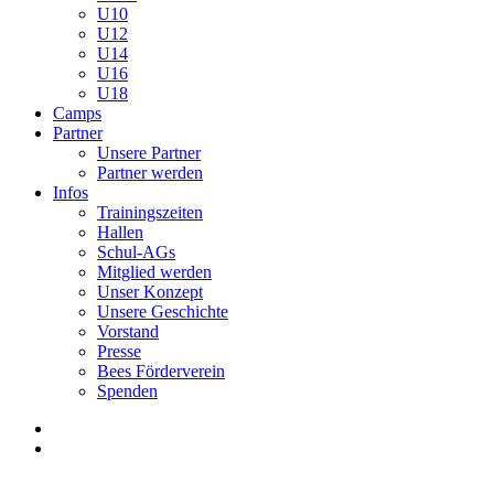
U10
U12
U14
U16
U18
Camps
Partner
Unsere Partner
Partner werden
Infos
Trainingszeiten
Hallen
Schul-AGs
Mitglied werden
Unser Konzept
Unsere Geschichte
Vorstand
Presse
Bees Förderverein
Spenden