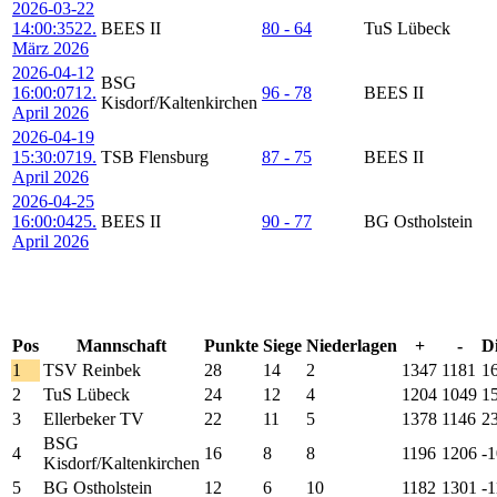
2026-03-22
14:00:35
22.
BEES II
80 - 64
TuS Lübeck
März 2026
2026-04-12
BSG
16:00:07
12.
96 - 78
BEES II
Kisdorf/Kaltenkirchen
April 2026
2026-04-19
15:30:07
19.
TSB Flensburg
87 - 75
BEES II
April 2026
2026-04-25
16:00:04
25.
BEES II
90 - 77
BG Ostholstein
April 2026
Tabelle
Pos
Mannschaft
Punkte
Siege
Niederlagen
+
-
Di
1
TSV Reinbek
28
14
2
1347
1181
1
2
TuS Lübeck
24
12
4
1204
1049
1
3
Ellerbeker TV
22
11
5
1378
1146
2
BSG
4
16
8
8
1196
1206
-1
Kisdorf/Kaltenkirchen
5
BG Ostholstein
12
6
10
1182
1301
-1