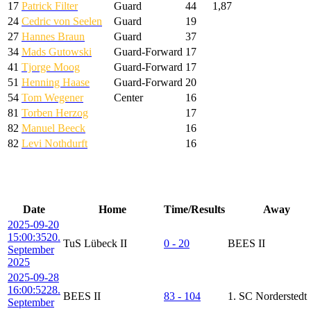
17
Patrick Filter
Guard
44
1,87
24
Cedric von Seelen
Guard
19
27
Hannes Braun
Guard
37
34
Mads Gutowski
Guard-Forward
17
41
Tjorge Moog
Guard-Forward
17
51
Henning Haase
Guard-Forward
20
54
Tom Wegener
Center
16
81
Torben Herzog
17
82
Manuel Beeck
16
82
Levi Nothdurft
16
Spielplan
Date
Home
Time/Results
Away
2025-09-20
15:00:35
20.
TuS Lübeck II
0 - 20
BEES II
September
2025
2025-09-28
16:00:52
28.
BEES II
83 - 104
1. SC Norderstedt
September