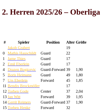
2. Herren 2025/26 – Oberliga
Kader
#
Spieler
Position
Alter
Größe
Jakob Grabert
19
0
Mathis Hauschildt
Guard
22
1
Jarne Thies
Guard
17
2
Emil Eberlein
Guard
17
4
Drazen Bogicevic
Guard-Forward
39
1,90
5
Boris Heimann
Guard
49
1,80
7
Urs Eberlein
Forward
45
1,85
11
Bendix Brockmöller
17
12
Torben Gode
Center
37
2,04
13
Jan Witt
Forward
39
1,95
14
Gerrit Reimers
Guard-Forward
37
1,90
15
Torben Henke
Forward
32