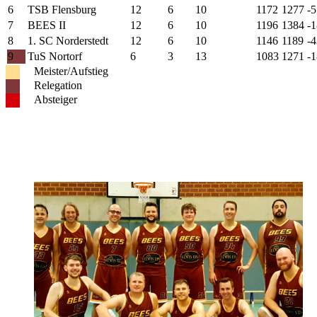
6
TSB Flensburg
12
6
10
1172
1277
-5
7
BEES II
12
6
10
1196
1384
-
8
1. SC Norderstedt
12
6
10
1146
1189
-4
9
TuS Nortorf
6
3
13
1083
1271
-
Meister/Aufstieg
Relegation
Absteiger
News & Spielberichte
Herren-News
Spielberichte