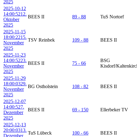
2025
2025-10-12
14:00:52
12.
BEES II
89 - 88
TuS Nortorf
Oktober
2025
2025-11-15
18:00:22
15.
TSV Reinbek
109 - 88
BEES II
November
2025
2025-11-23
14:00:52
23.
BSG
BEES II
75 - 66
November
Kisdorf/Kaltenkir
2025
2025-11-29
18:00:03
29.
BG Ostholstein
108 - 82
BEES II
November
2025
2025-12-07
14:00:52
7.
BEES II
69 - 150
Ellerbeker TV
Dezember
2025
2025-12-13
20:00:03
13.
TuS Lübeck
100 - 66
BEES II
Dezember